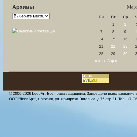
Архивы
Март
Архивы
Пн
Вт
Ср
1
2
7
8
9
14
15
16
21
22
23
28
29
30
« Фев
Апр »
© 2006-2026 LeopArt. Все права защищены. Запрещено использование ма
ООО "ЛеопАрт", г. Москва, ул. Фридриха Энгельса, д.75 стр 21. Тел.: +7 (96