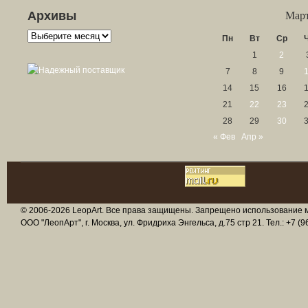
Архивы
Март
Архивы
Пн
Вт
Ср
1
2
7
8
9
14
15
16
21
22
23
28
29
30
« Фев
Апр »
© 2006-2026 LeopArt. Все права защищены. Запрещено использование ма
ООО "ЛеопАрт", г. Москва, ул. Фридриха Энгельса, д.75 стр 21. Тел.: +7 (96