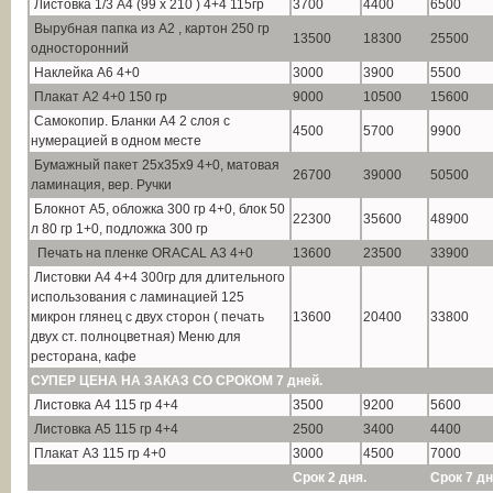
Листовка 1/3 А4 (99 х 210 ) 4+4 115гр
3700
4400
6500
Вырубная папка из А2 , картон 250 гр
13500
18300
25500
односторонний
Наклейка А6 4+0
3000
3900
5500
Плакат А2 4+0 150 гр
9000
10500
15600
Самокопир. Бланки А4 2 слоя с
4500
5700
9900
нумерацией в одном месте
Бумажный пакет 25х35х9 4+0, матовая
26700
39000
50500
ламинация, вер. Ручки
Блокнот А5, обложка 300 гр 4+0, блок 50
22300
35600
48900
л 80 гр 1+0, подложка 300 гр
Печать на пленке ORACAL А3 4+0
13600
23500
33900
Листовки А4 4+4 300гр для длительного
использования с ламинацией 125
микрон глянец с двух сторон ( печать
13600
20400
33800
двух ст. полноцветная) Меню для
ресторана, кафе
СУПЕР ЦЕНА НА ЗАКАЗ СО СРОКОМ 7 дней.
Листовка А4 115 гр 4+4
3500
9200
5600
Листовка А5 115 гр 4+4
2500
3400
4400
Плакат А3 115 гр 4+0
3000
4500
7000
Срок 2 дня.
Срок 7 дн