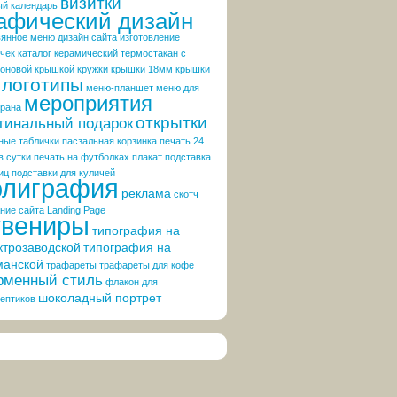
визитки
ый календарь
афический дизайн
вянное меню
дизайн сайта
изготовление
чек
каталог
керамический термостакан с
коновой крышкой
кружки
крышки 18мм
крышки
логотипы
меню-планшет
меню для
мероприятия
орана
открытки
гинальный подарок
ные таблички
пасзальная корзинка
печать 24
в сутки
печать на футболках
плакат
подставка
иц
подставки для куличей
олиграфия
реклама
скотч
ние сайта Landing Page
увениры
типография на
ктрозаводской
типография на
манской
трафареты
трафареты для кофе
менный стиль
флакон для
шоколадный портрет
ептиков