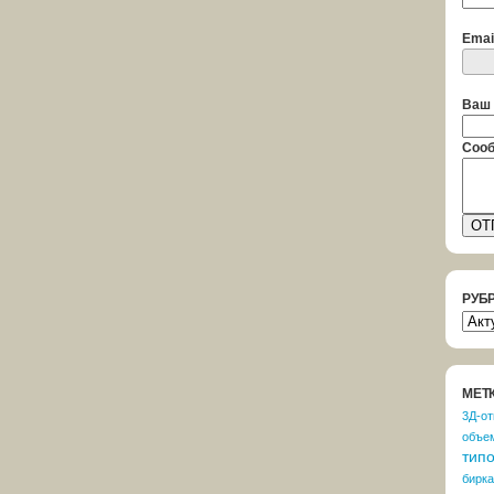
Emai
Ваш 
Сооб
РУБ
РУБ
НОВ
NEW
МЕТ
3Д-от
объе
тип
бирка