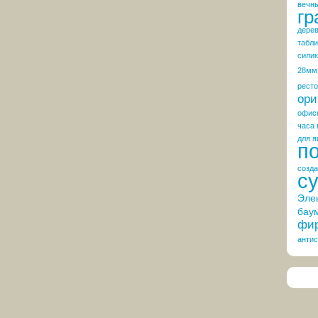
вечн
гр
дере
табли
сили
28мм
рест
ори
офис
часа 
для я
п
созда
с
Эле
бау
фир
антис