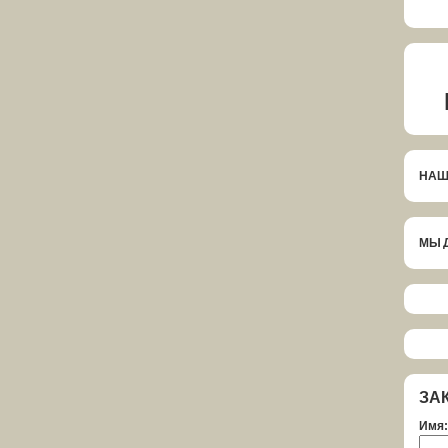
НАШ
МЫ 
ЗА
Имя: