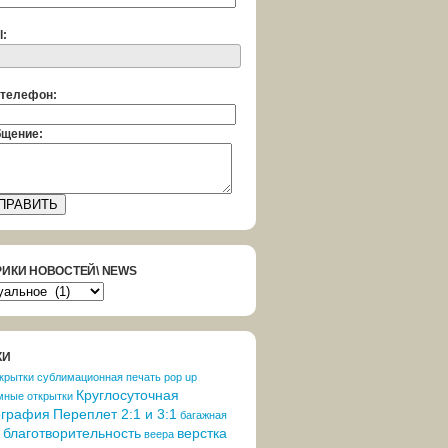
l:
телефон:
щение:
РИКИ НОВОСТЕЙ\ NEWS
РИКИ
ОСТЕЙ\
S
КИ
крытки
cублимационная печать
pop up
Круглосуточная
мные открытки
ография
Переплет 2:1 и 3:1
багажная
благотворительность
верстка
веера