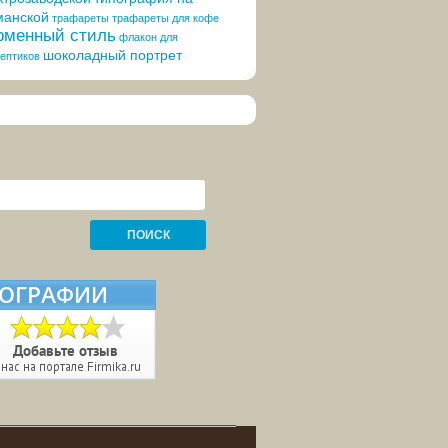
манской
трафареты
трафареты для кофе
менный стиль
флакон для
шоколадный портрет
ептиков