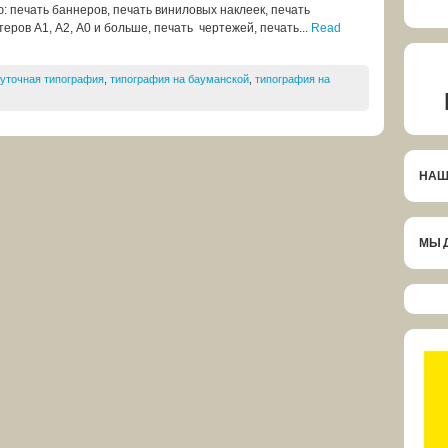
печать баннеров, печать виниловых наклеек, печать
еров А1, А2, А0 и больше, печать чертежей, печать...
Read
суточная типография
,
типография на бауманской
,
типография на
НАШ
МЫ 