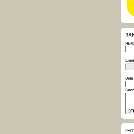
ЗА
Имя:
Emai
Ваш 
Сооб
РУБ