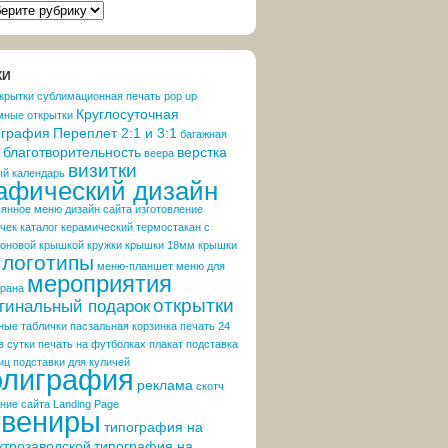
РИКИ
ОСТЕЙ\
S
КИ
крытки
cублимационная печать
pop up
Круглосуточная
мные открытки
ография
Переплет 2:1 и 3:1
багажная
благотворительность
верстка
веера
визитки
ый календарь
афический дизайн
вянное меню
дизайн сайта
изготовление
чек
каталог
керамический термостакан с
коновой крышкой
кружки
крышки 18мм
крышки
логотипы
меню-планшет
меню для
мероприятия
орана
открытки
гинальный подарок
ные таблички
пасзальная корзинка
печать 24
в сутки
печать на футболках
плакат
подставка
иц
подставки для куличей
олиграфия
реклама
скотч
ние сайта Landing Page
увениры
типография на
ктрозаводской
типография на