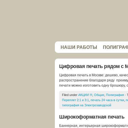
НАШИ РАБОТЫ
ПОЛИГРА
Цифровая печать рядом с М
Цифровая печать в Москве: дешево, каче
распространение благодаря ряду преиму
печати можно изготовить одну брошюру, о
Filed under
АКЦИИ !!!
,
Общие
,
Полиграфия
· 
Переплет 2:1 и 3:1
,
печать 24 часа в сутки
,
п
типография на Электрозаводской
Широкоформатная печать
Баннерная, интерьерная широкоформатная