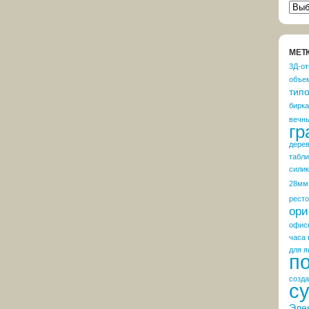
РУБ
НОВ
NEW
МЕТ
3Д-от
объе
тип
бирка
вечн
гр
дере
табли
сили
28мм
рест
ори
офис
часа 
для я
п
созда
с
Эле