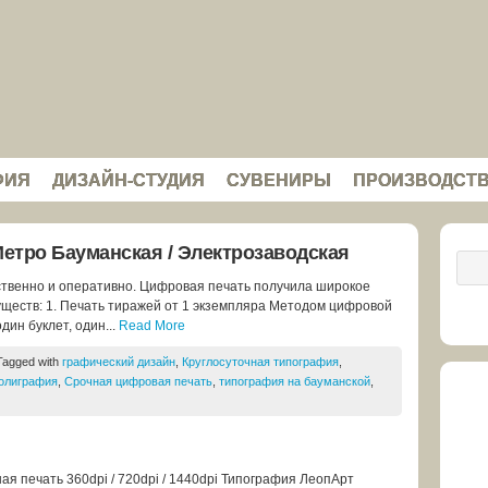
ФИЯ
ДИЗАЙН-СТУДИЯ
СУВЕНИРЫ
ПРОИЗВОДСТ
етро Бауманская / Электрозаводская
ственно и оперативно. Цифровая печать получила широкое
ществ: 1. Печать тиражей от 1 экземпляра Методом цифровой
дин буклет, один...
Read More
Tagged with
графический дизайн
,
Круглосуточная типография
,
олиграфия
,
Срочная цифровая печать
,
типография на бауманской
,
 печать 360dpi / 720dpi / 1440dpi Типография ЛеопАрт