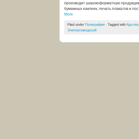
производит широкоформатную продукцию: 
бумажных наклеек, печать плакатов и пост
More
Filed under
Полиграфия
· Tagged with
Кругло
Электрозаводской