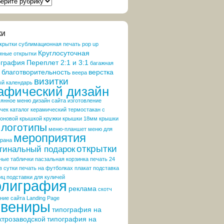
РИКИ
ОСТЕЙ\
S
КИ
крытки
cублимационная печать
pop up
Круглосуточная
мные открытки
ография
Переплет 2:1 и 3:1
багажная
благотворительность
верстка
веера
визитки
ый календарь
афический дизайн
вянное меню
дизайн сайта
изготовление
чек
каталог
керамический термостакан с
коновой крышкой
кружки
крышки 18мм
крышки
логотипы
меню-планшет
меню для
мероприятия
орана
открытки
гинальный подарок
ные таблички
пасзальная корзинка
печать 24
в сутки
печать на футболках
плакат
подставка
иц
подставки для куличей
олиграфия
реклама
скотч
ние сайта Landing Page
увениры
типография на
ктрозаводской
типография на