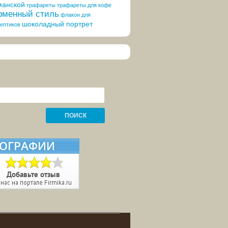
манской
трафареты
трафареты для кофе
менный стиль
флакон для
шоколадный портрет
ептиков