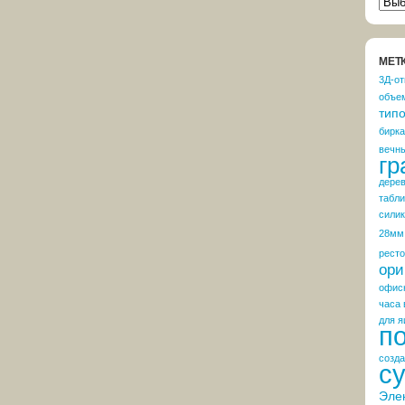
РУБ
НОВ
NEW
МЕТ
3Д-от
объе
тип
бирка
вечн
гр
дере
табли
сили
28мм
рест
ори
офис
часа 
для я
п
созда
с
Эле