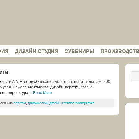
ФИЯ
ДИЗАЙН-СТУДИЯ
СУВЕНИРЫ
ПРОИЗВОДСТ
иги
 книги А.А. Нартов «Описание монетного производства» , 500
Музея. Пожелание клиента: Дизайн, верстка, сверка,
ие, корректура,...
Read More
gged with
верстка
,
графический дизайн
,
каталог
,
полиграфия