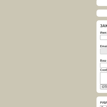
ЗА
Имя:
Emai
Ваш 
Сооб
РУБ