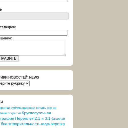
l:
телефон:
щение:
РИКИ НОВОСТЕЙ\ NEWS
РИКИ
ОСТЕЙ\
S
КИ
крытки
cублимационная печать
pop up
Круглосуточная
мные открытки
ография
Переплет 2:1 и 3:1
багажная
благотворительность
верстка
веера