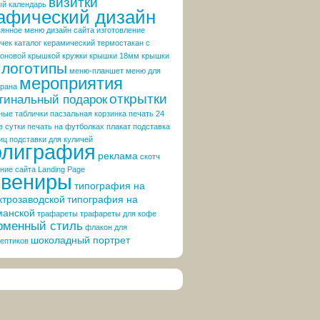
визитки
ый календарь
афический дизайн
вянное меню
дизайн сайта
изготовление
чек
каталог
керамический термостакан с
коновой крышкой
кружки
крышки 18мм
крышки
логотипы
меню-планшет
меню для
мероприятия
орана
открытки
гинальный подарок
ные таблички
пасзальная корзинка
печать 24
в сутки
печать на футболках
плакат
подставка
иц
подставки для куличей
олиграфия
реклама
скотч
ние сайта Landing Page
увениры
типография на
ктрозаводской
типография на
манской
трафареты
трафареты для кофе
менный стиль
флакон для
шоколадный портрет
ептиков