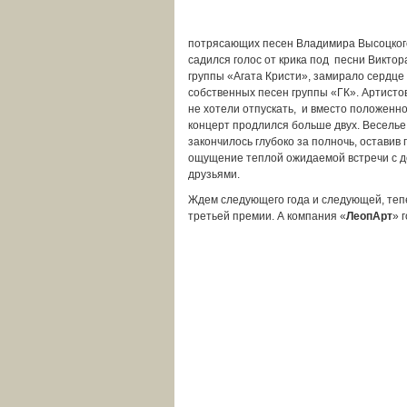
потрясающих песен Владимира Высоцког
садился голос от крика под песни Виктор
группы «Агата Кристи», замирало сердце
собственных песен группы «ГК». Артисто
не хотели отпускать, и вместо положенно
концерт продлился больше двух. Веселье
закончилось глубоко за полночь, оставив
ощущение теплой ожидаемой встречи с 
друзьями.
Ждем следующего года и следующей, теп
третьей премии. А компания «
ЛеопАрт
» 