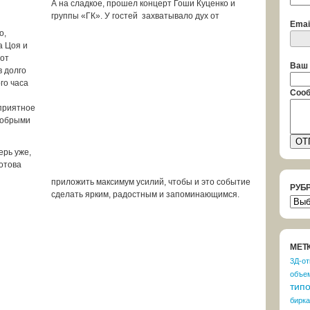
А на сладкое, прошел концерт Гоши Куценко и
группы «ГК». У гостей захватывало дух от
Emai
о,
а Цоя и
 от
Ваш 
в долго
го часа
Сооб
 приятное
добрыми
ерь уже,
готова
приложить максимум усилий, чтобы и это событие
РУБ
сделать ярким, радостным и запоминающимся.
РУБ
НОВ
NEW
МЕТ
3Д-от
объе
тип
бирка