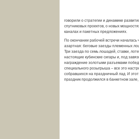
говорили о стратегии и динамике развити
спутниковых проектов, о новых мощностя
каналах и пакетных предложениях.
По окончании рабочей встречи началась 
азартная: беговые заезды племенных ло
Три заезда по семь лошадей, ставки, лоте
настоящие кубинские сигары и, под завязк
награждение золотыми разъемами побе
специального розыгрыша – все это настр
собравшихся на праздничный лад. И этот
праздник продолжился в банкетном зале, 