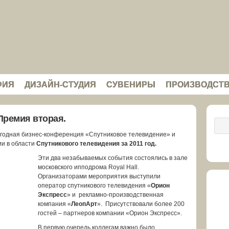
ФИЯ
ДИЗАЙН-СТУДИЯ
СУВЕНИРЫ
ПРОИЗВОДСТ
Премия вторая.
годная бизнес-конференция «Спутниковое телевидение» и
и в области
Спутникового телевидения за 2011 год.
Эти два незабываемых события состоялись в зале
московского ипподрома Royal Hall.
Организаторами мероприятия выступили
оператор спутникового телевидения «
Орион
Экспресс
» и рекламно-производственная
компания «
ЛеопАрт
». Присутствовали более 200
гостей – партнеров компании «Орион Экспресс».
В первую очередь коллегам важно было