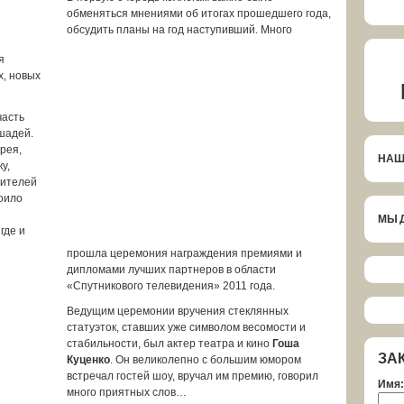
обменяться мнениями об итогах прошедшего года,
обсудить планы на год наступивший. Много
я
х, новых
часть
шадей.
рея,
НАШ
у,
дителей
оило
МЫ 
где и
прошла церемония награждения премиями и
дипломами лучших партнеров в области
«Спутникового телевидения» 2011 года.
Ведущим церемонии вручения стеклянных
статуэток, ставших уже символом весомости и
стабильности, был актер театра и кино
Гоша
ЗА
Куценко
. Он великолепно с большим юмором
встречал гостей шоу, вручал им премию, говорил
Имя:
много приятных слов…