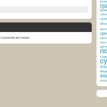
вечн
гр
дере
табли
сили
28мм
рест
ори
Comments are closed.
офис
часа 
для я
п
созда
с
Эле
бау
фир
антис