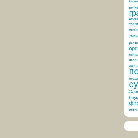
бирка
вечн
гр
дере
табли
сили
28мм
рест
ори
офис
часа 
для я
п
созда
с
Эле
бау
фир
антис