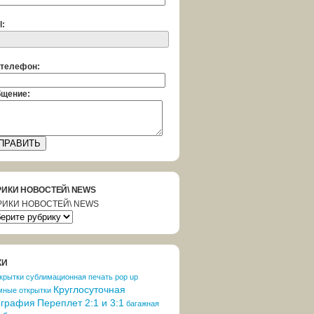
l:
телефон:
щение:
РИКИ НОВОСТЕЙ\ NEWS
РИКИ НОВОСТЕЙ\ NEWS
КИ
крытки
cублимационная печать
pop up
Круглосуточная
мные открытки
ография
Переплет 2:1 и 3:1
багажная