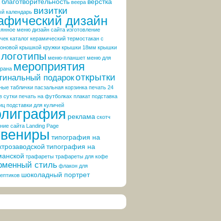
благотворительность
верстка
веера
визитки
ый календарь
афический дизайн
вянное меню
дизайн сайта
изготовление
чек
каталог
керамический термостакан с
коновой крышкой
кружки
крышки 18мм
крышки
логотипы
меню-планшет
меню для
мероприятия
орана
открытки
гинальный подарок
ные таблички
пасзальная корзинка
печать 24
в сутки
печать на футболках
плакат
подставка
иц
подставки для куличей
олиграфия
реклама
скотч
ние сайта Landing Page
увениры
типография на
ктрозаводской
типография на
манской
трафареты
трафареты для кофе
менный стиль
флакон для
шоколадный портрет
ептиков