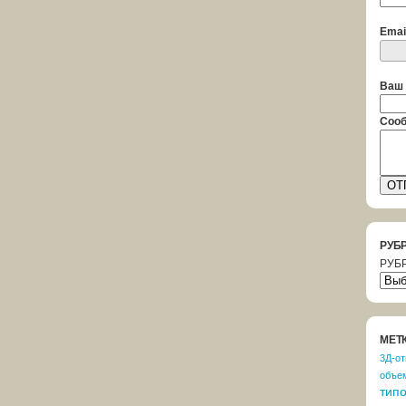
Emai
Ваш 
Сооб
РУБ
РУБ
МЕТ
3Д-от
объе
тип